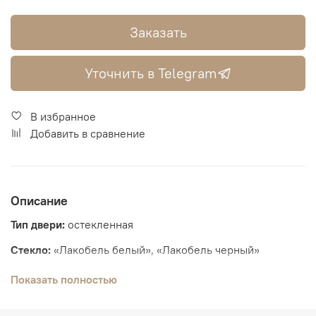
Заказать
Уточнить в Telegram
В избранное
Добавить в сравнение
Описание
Тип двери:
остекленная
Стекло:
«Лакобель белый», «Лакобель черный»
Толщина полотна:
36 мм
Показать полностью
Вид отделки:
Экошпон