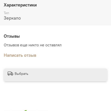
Строение двери:
Царговые двери сборно-разборной
Характеристики
конструкции, стоевые цельнозаполнены бруском
Тип
хвойных пород
Зеркало
Дополнительно:
погонажные изделия в тон дверного
полотна.
Отзывы
Отзывов еще никто не оставлял
Написать отзыв
Выбрать