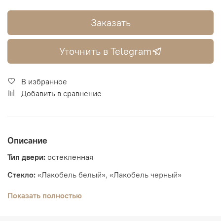
Заказать
Уточнить в Telegram
В избранное
Добавить в сравнение
Описание
Тип двери:
остекленная
Стекло:
«Лакобель белый», «Лакобель черный»
Толщина полотна:
36 мм
Показать полностью
Вид отделки:
Экошпон