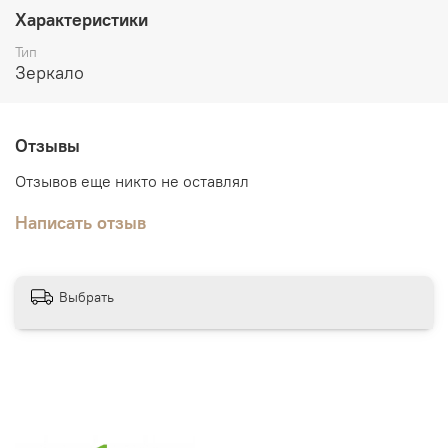
Строение двери:
Царговые двери сборно-разборной
Характеристики
конструкции, стоевые цельнозаполнены бруском
Тип
хвойных пород
Зеркало
Дополнительно:
погонажные изделия в тон дверного
полотна.
Отзывы
Отзывов еще никто не оставлял
Написать отзыв
Выбрать