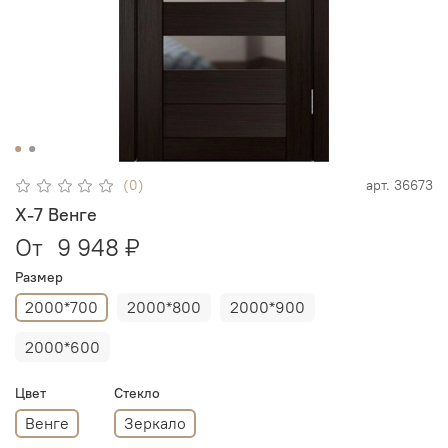
(0)
арт.
36673
X-7 Венге
От
9 948 ₽
Размер
2000*700
2000*800
2000*900
2000*600
Цвет
Стекло
Венге
Зеркало