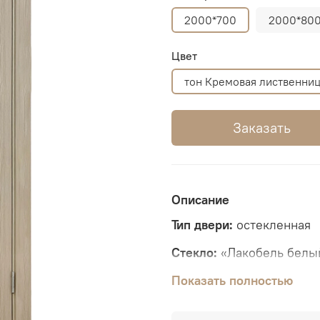
2000*700
2000*80
Цвет
тон Кремовая лиственни
Заказать
Описание
Тип двери:
остекленная
Стекло:
«Лакобель белый
Толщина полотна:
Показать полностью
36 мм
Вид отделки:
Экошпон