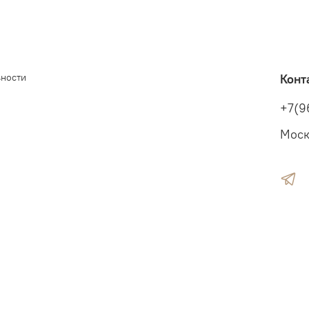
ьности
Конт
+7(9
Моск