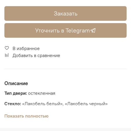
Заказать
Уточнить в Telegram
В избранное
Добавить в сравнение
Описание
Тип двери:
остекленная
Стекло:
«Лакобель белый», «Лакобель черный»
Толщина полотна:
36 мм
Показать полностью
Вид отделки:
Экошпон