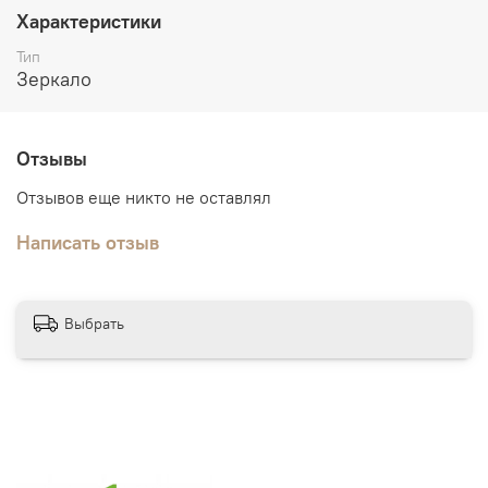
Строение двери:
Царговые двери сборно-разборной
Характеристики
конструкции, стоевые цельнозаполнены бруском
Тип
хвойных пород
Зеркало
Дополнительно:
погонажные изделия в тон дверного
полотна.
Отзывы
Отзывов еще никто не оставлял
Написать отзыв
Выбрать