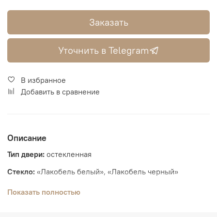
Заказать
Уточнить в Telegram
В избранное
Добавить в сравнение
Описание
Тип двери:
остекленная
Стекло:
«Лакобель белый», «Лакобель черный»
Толщина полотна:
36 мм
Показать полностью
Вид отделки:
Экошпон