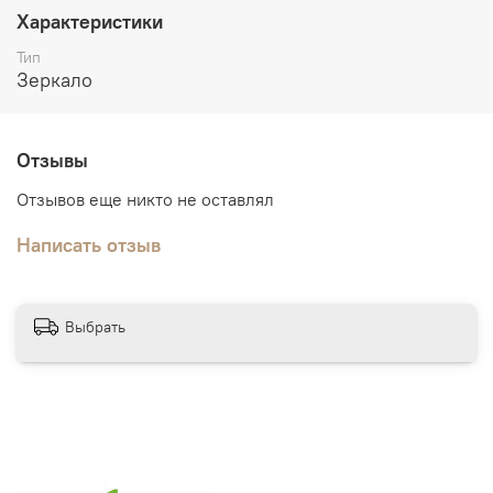
Строение двери:
Царговые двери сборно-разборной
Характеристики
конструкции, стоевые цельнозаполнены бруском
Тип
хвойных пород
Зеркало
Дополнительно:
погонажные изделия в тон дверного
полотна.
Отзывы
Отзывов еще никто не оставлял
Написать отзыв
Выбрать