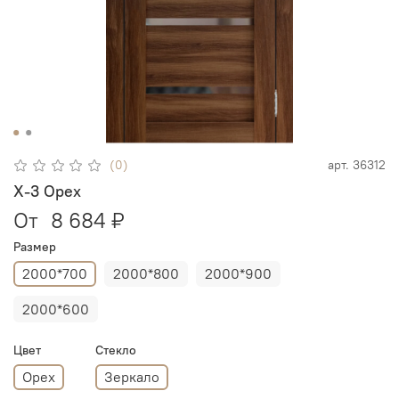
(0)
арт.
36312
X-3 Орех
От
8 684 ₽
Размер
2000*700
2000*800
2000*900
2000*600
Цвет
Стекло
Орех
Зеркало