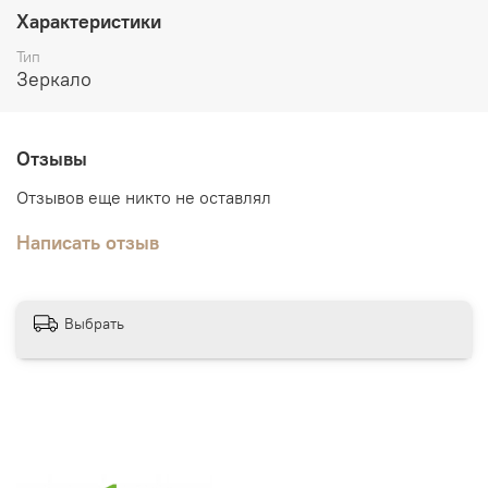
Строение двери:
Царговые двери сборно-разборной
Характеристики
конструкции, стоевые цельнозаполнены бруском
Тип
хвойных пород
Зеркало
Дополнительно:
погонажные изделия в тон дверного
полотна.
Отзывы
Отзывов еще никто не оставлял
Написать отзыв
Выбрать