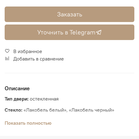
Заказать
Уточнить в Telegram
В избранное
Добавить в сравнение
Описание
Тип двери:
остекленная
Стекло:
«Лакобель белый», «Лакобель черный»
Толщина полотна:
36 мм
Показать полностью
Вид отделки:
Экошпон