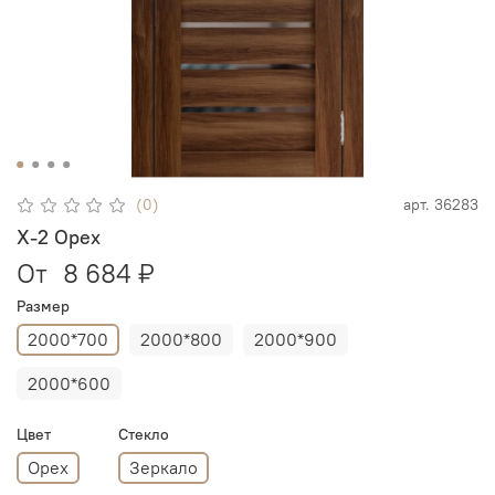
(0)
арт.
36283
X-2 Орех
От
8 684 ₽
Размер
2000*700
2000*800
2000*900
2000*600
Цвет
Стекло
Орех
Зеркало