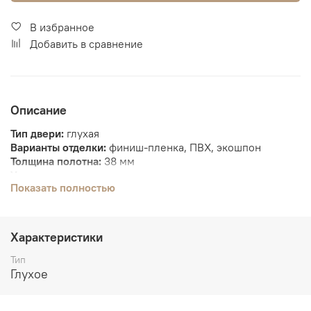
В избранное
Добавить в сравнение
Описание
Тип двери:
глухая
Варианты отделки:
финиш-пленка, ПВХ, экошпон
Толщина полотна:
38 мм
Усиление полотна:
заполнение дверного полотна -
Показать полностью
комбинированное 60% от площади полотна рейкой из
ДСП и МДФ.
Упаковка:
пенопласт, полиэтилен
Характеристики
Тип
Глухое