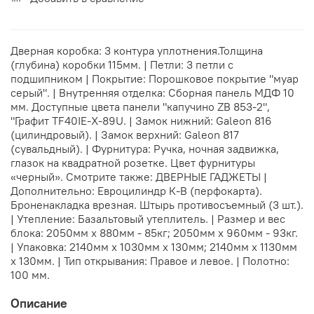
Дверная коробка: 3 контура уплотнения.Толщина
(глубина) коробки 115мм. | Петли: 3 петли с
подшипником | Покрытие: Порошковое покрытие "муар
серый". | Внутренняя отделка: Сборная панель МДФ 10
мм. Доступные цвета панели "капучино ZB 853-2",
"Графит TF40IE-X-89U. | Замок нижний: Galeon 816
(цилиндровый). | Замок верхний: Galeon 817
(сувальдный). | Фурнитура: Ручка, ночная задвижка,
глазок на квадратной розетке. Цвет фурнитуры
«черный». Смотрите также: ДВЕРНЫЕ ГАДЖЕТЫ |
Дополнительно: Евроцилиндр К-В (перфокарта).
Броненакладка врезная. Штырь противосъемный (3 шт.).
| Утепление: Базальтовый утеплитель. | Размер и вес
блока: 2050мм х 880мм - 85кг; 2050мм х 960мм - 93кг.
| Упаковка: 2140мм х 1030мм х 130мм; 2140мм х 1130мм
х 130мм. | Тип открывания: Правое и левое. | Полотно:
100 мм.
Описание