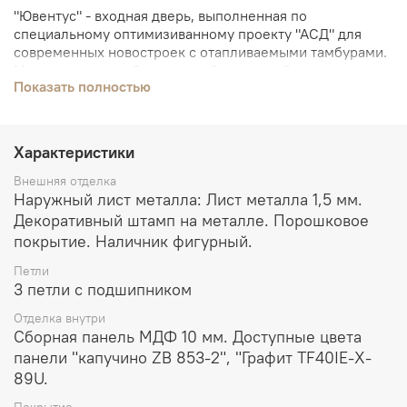
"Ювентус" - входная дверь, выполненная по
специальному оптимизиванному проекту "АСД" для
современных новостроек с отапливаемыми тамбурами.
Модель прошла обязательный заводской контроль.
Показать полностью
Согласно внутренним стандартам качества, при
соблюдении условий, указанных в Паспорте изделия,
данная модель может обеспечить бесперебойный срок
службы от 10 до 20 лет.
Характеристики
Внешняя отделка
Наружный лист металла: Лист металла 1,5 мм.
Декоративный штамп на металле. Порошковое
покрытие. Наличник фигурный.
Петли
3 петли с подшипником
Отделка внутри
Сборная панель МДФ 10 мм. Доступные цвета
панели "капучино ZB 853-2", "Графит TF40IE-X-
89U.
Покрытие