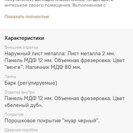
интерьере своего помещения. Выполненная с
соблюдением строгих канонов классического стиля,
Показать полностью
«Викинг» прослужит верную службу вашему интерьеру,
а также безопасности вашего помещения.
Характеристики
Внешняя отделка
Наружный лист металла: Лист металла 2 мм.
Панель МДФ 12 мм. Объемная фрезеровка. Цвет
"венге". Наличник МДФ 80 мм.
Петли
Барк (регулируемые)
Отделка внутри
Панель МДФ 12 мм. Объемная фрезеровка. Цвет
«беленый дуб».
Покрытие
Порошковое покрытие "муар черный".
Дверная коробка