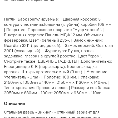
Петли: Барк (регулируемые) | Дверная коробка: 3
контура уплотнения.Толщина (глубина) коробки 109 мм.
| Покрытие: Порошковое покрытие "муар черный". |
Внутренняя отделка: Панель МДФ 12 мм. Объемная
фрезеровка. Цвет «беленый дуб». | Замок нижний:
Guardian 3211 (цилиндровый). | Замок верхний: Guardian
3001 (сувальдный). | Фурнитура: Ручка, ночная
задвижка, глазок на круглой розетке. Цвет "хром".
Смотрите также: ДВЕРНЫЕ ГАДЖЕТЫ | Дополнительно:
Евроцилиндр К-В (перфокарта). Броненакладка
врезная. Штырь противосъемный (3 шт.). | Утепление:
Утеплитель «Ursa» | Полотно: 100 мм. | Упаковка:
2150мм х 1050мм х 140мм; 2150мм х 1130мм х 140мм. |
Тип открывания: Правое и левое. | Размер и вес блока:
2050мм х 880мм - 100кг; 2050мм х 960мм - 110кг.
Описание
Стальная дверь «Викинг» - отличный вариант для
покупателей, ценящих классические тенденции в