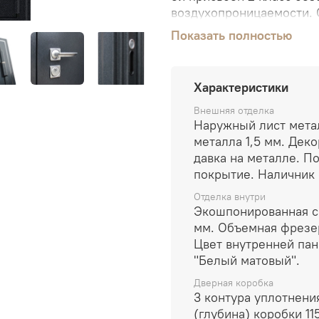
воздухопроницаемости. 
имеет антивандальную и
Показать полностью
применением технологии
условиях холодного тамб
производственного контр
Характеристики
U" при использовании в 
Паспорте модели, может 
Внешняя отделка
Наружный лист мета
металла 1,5 мм. Дек
давка на металле. П
покрытие. Наличник
Отделка внутри
Экошпонированная с
мм. Объемная фрезе
Цвет внутренней пан
"Белый матовый".
Дверная коробка
3 контура уплотнени
(глубина) коробки 11