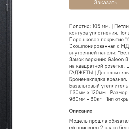
Заказать
Полотно: 105 мм. | Петли
контура уплотнения. Тол
Порошковое покрытие "б
Экошпонированная с МДФ
внутренней панели: "Бел
Замок верхний: Galeon 81
на квадратной розетке.
ГАДЖЕТЫ | Дополнительн
Броненакладка врезная. 
Базальтовый утеплитель 
1130мм х 120мм | Размер
960мм - 80кг | Тип откр
Описание
Модель прошла обязател
ей присвоен 2 класс безо