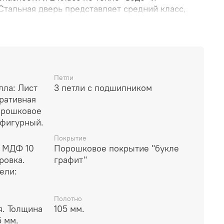
Стальная дверь представляет средний класс,
 износостойкую отделку, выполненную с
 давки по металлу, может использоваться в
ура или подъезда. По результатам собственного
оля, срок службы стальной двери "Техно XN 91
соответствии с условиями, указанными в
варьироваться от 15 до 20 лет.
Петли
лла: Лист
3 петли с подшипником
оративная
орошковое
 фигурный.
Покрытие
 МДФ 10
Порошковое покрытие "букле
ровка.
графит"
ели:
Полотно
я. Толщина
105 мм.
5 мм.