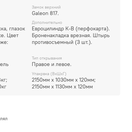
Замок верхний
Galeon 817.
Дополнительно
ка, глазок
Евроцилиндр К-В (перфокарта).
ке. Цвет
Броненакладка врезная. Штырь
кже:
противосъемный (3 шт.).
Тип открывания
тель
Правое и левое.
Упакрвка (ВхШхГ)
кг;
2150мм х 1030мм х 120мм;
0кг
2150мм х 1130мм х 120мм
влял