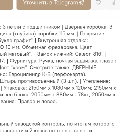
Уточнить в Telegram
: 3 петли с подшипником | Дверная коробка: 3
щина (глубина) коробки 115 мм. | Покрытие:
укле графит" | Внутренняя отделка:
 10 мм. Объемная фрезеровка. Цвет
ый матовый". | Замок нижний: Galeon 816. |
7. | Фурнитура: Ручка, ночная задвижка, глазок
 Цвет "хром". Смотрите также: ДВЕРНЫЕ
о: Евроцилиндр К-В (перфокарта).
Штырь противосъемный (3 шт.). | Утепление:
| Упаковка: 2150мм х 1030мм х 120мм; 2150мм х
 и вес блока: 2050мм х 880мм - 78кг; 2050мм х
ывания: Правое и левое.
ьный заводской контроль, по итогам которого
пасности и 2 класс по тепло- водо- и