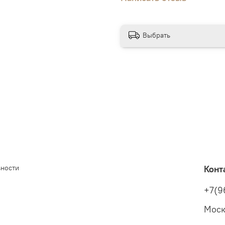
Выбрать
ьности
Конт
+7(9
Моск