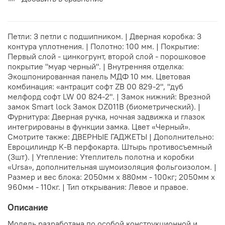
Петли: 3 петли с подшипником. | Дверная коробка: 3
контура уплотнения. | Полотно: 100 мм. | Покрытие:
Первый слой - цинкогрунт, второй слой - порошковое
покрытие "муар черный". | Внутренняя отделка:
Экошпонированная панель МДФ 10 мм. Цветовая
комбинация: «антрацит софт ZB 00 829-2", "дуб
мелфорд софт LW 00 824-2". | Замок нижний: Врезной
замок Smart lock Замок DZ011B (биометрический). |
Фурнитура: Дверная ручка, ночная задвижка и глазок
интегрированы в функции замка. Цвет «Черный».
Смотрите также: ДВЕРНЫЕ ГАДЖЕТЫ | Дополнительно:
Евроцилиндр К-В перфокарта. Штырь противосъемный
(3шт). | Утепление: Утеплитель полотна и коробки
«Ursa», дополнительная шумоизоляция фольгоизолом. |
Размер и вес блока: 2050мм х 880мм - 100кг; 2050мм х
960мм - 110кг. | Тип открывания: Левое и правое.
Описание
Модель разработана по особой конструкционной и