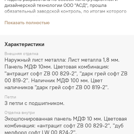
дизайнерской технологии ООО "АСД", прошла
обязательный заводской контроль, по итогам которого
ей присвоен М1 класс прочности и 1 класс по тепло-
Показать полностью
водо- и воздухонепроницаемости. Изделие имеет
легкое влагостойкое покрытие, что позволяет
использование модели в условиях отапливаемого
тамбура при влажности не более 50%. Внешнюю и
Характеристики
внутреннюю отделку представляют две уникальные
панели, по технологии соединения двух разнородных
Внешняя отделка
структур. По результатам производственного контроля
Наружный лист металла: Лист металла 1,8 мм.
в заводских условиях, срок службы стальной двери
Панель МДФ 10мм. Цветовая комбинация:
"Spark" при использовании в соответствии с условиями,
"антрацит софт ZB 00 829-2", "дарк грей софт ZB
указанными в Паспорте модели, может варьироваться
00 819-2". Наличник МДФ 100 мм. Цвет
от 20 до 25 лет.
наличников "дарк грей софт ZB 00 819-2".
Петли
3 петли с подшипником.
Отделка внутри
Экошпонированная панель МДФ 10 мм. Цветовая
комбинация: «антрацит софт ZB 00 829-2", "дуб
мелфорд софт LW 00 824-2".