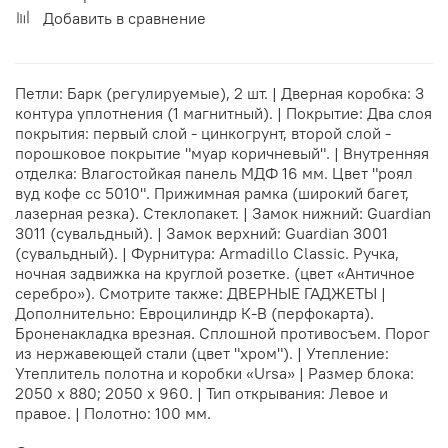
Добавить в сравнение
Петли: Барк (регулируемые), 2 шт. | Дверная коробка: 3
контура уплотнения (1 магнитный). | Покрытие: Два слоя
покрытия: первый слой - цинкогрунт, второй слой -
порошковое покрытие "муар коричневый". | Внутренняя
отделка: Влагостойкая панель МДФ 16 мм. Цвет "роял
вуд кофе сс 5010". Прижимная рамка (широкий багет,
лазерная резка). Стеклопакет. | Замок нижний: Guardian
3011 (сувальдный). | Замок верхний: Guardian 3001
(сувальдный). | Фурнитура: Armadillo Classic. Ручка,
ночная задвижка на круглой розетке. (цвет «Античное
серебро»). Смотрите также: ДВЕРНЫЕ ГАДЖЕТЫ |
Дополнительно: Евроцилиндр К-В (перфокарта).
Броненакладка врезная. Сплошной противосъем. Порог
из нержавеющей стали (цвет "хром"). | Утепление:
Утеплитель полотна и коробки «Ursa» | Размер блока:
2050 х 880; 2050 х 960. | Тип открывания: Левое и
правое. | Полотно: 100 мм.