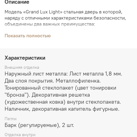
Описание
Модель «Grand Lux Light» стальная дверь в которой,
наряду с отличными характеристиками безопасности,
объединены два важных преимущества:
функциональное окно и изящество композиции из
Показать полностью
кованых элементов, придающих модели особый шик и
элегантность.
Характеристики
Внешняя отделка
Наружный лист металла: Лист металла 1,8 мм.
Два слоя покрытия. Металлофиленка.
Тонированный стеклопакет (цвет тонировки
"бронза"). Декоративная решетка
(художественная ковка) внутри стеклопакета.
Наличник, декоративная капитель фигурные.
Петли
Барк (регулируемые), 2 шт.
Отделка внутри