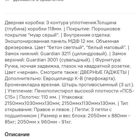
Дверная коробка: 3 контура уплотнения.Толщина
(глубина) коробки 118мм. | Покрытие: Порошковое
покрытие "муар серый". | Внутренняя отделка:
Экошпонированная панель МДФ 12 мм. Объемная
фрезеровка. Цвет "бетон светлый", "белый матовый". |
Замок нижний: Guardian 3211 (цилиндровый). | Замок
верхний: Guardian 3001 (сувальдный). | Фурнитура:
Ручка, ночная задвижка, глазок на квадратной розетке.
Цвет «черная». Смотрите также: ДВЕРНЫЕ ГАДЖЕТЫ |
Дополнительно: Евроцилиндр К-В (перфокарта).
Броненакладка врезная. Штырь противосъемный (3 шт.).
| Утепление: Пенополистирол высокой плотности «ПСБ-
С15» | Полотно: 110 мм. | Упаковка:
2150ммх1030ммх130мм; 2150ммх1130ммх130мм. | Тип
открывания: Правое и левое. | Петли: 3 петли с
подшипником | Размер и вес блока: 2050мм х 880мм -
85кг; 2050мм х 960мм - 91кг.
Описание