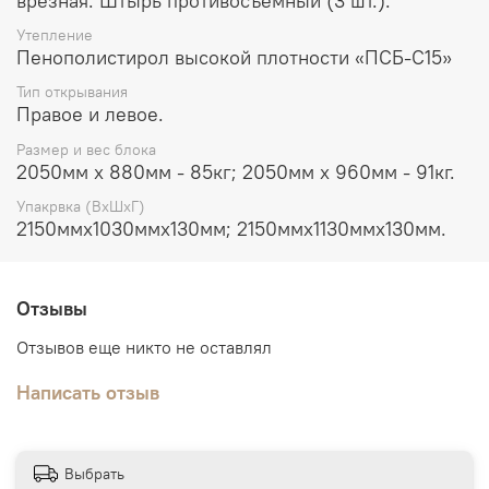
врезная. Штырь противосъемный (3 шт.).
Утепление
Пенополистирол высокой плотности «ПСБ-С15»
Тип открывания
Правое и левое.
Размер и вес блока
2050мм х 880мм - 85кг; 2050мм х 960мм - 91кг.
Упакрвка (ВхШхГ)
2150ммх1030ммх130мм; 2150ммх1130ммх130мм.
Отзывы
Отзывов еще никто не оставлял
Написать отзыв
Выбрать