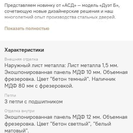
Представляем новинку от «АСД» ― модель «Дуэт Б»,
сочетающую новые дизайнерские решения и наш
многолетний опыт производства стальных дверей.
Наружный лист (1,5 мм) отделан панелью МДФ в
Показать полностью
строгом цвете «бетон темный», внутреннее полотно
отделано экошпоном в элегантном цвете «бетон
светлый». Безопасность модели обеспечивают два
замка «Гардиан» и стальная броненакладка. Благодаря
Характеристики
качественному утеплению «Дуэт Б» не только защитит
ваш дом от недоброжелательных гостей, но и сделает
Внешняя отделка
его более комфортным.
Наружный лист металла: Лист металла 1,5 мм.
Экошпонированная панель МДФ 10 мм. Объемная
фрезеровка. Цвет "бетон темный". Наличник
МДФ 80 мм с фрезеровкой.
Петли
3 петли с подшипником
Отделка внутри
Экошпонированная панель МДФ 12 мм. Объемная
фрезеровка. Цвет "бетон светлый", "белый
матовый".