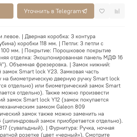
Уточнить в Telegram
 левое. | Дверная коробка: 3 контура
бина) коробки 118 мм. | Петли: 3 петли с
 100 мм. | Покрытие: Порошковое покрытие
енняя отделка: Экошпонированная панель МДФ 16
"). Объемная фрезеровка. | Замок нижний:
замок Smart lock Y23. Замковая часть
у на биометрическую дверную ручку Smart lock
тся отдельно) или биометрический замок Smart
пается отдельно). Также можно произвести
й замок Smart lock Y12 (замок покупается
 механическим замком Galeon 809
ический замок также можно заменить на
6 (цилиндровый замок приобретается отдельно).
817 (сувальдный). | Фурнитура: Ручка, ночная
дратной розетке (цвет «черный»). Смотрите