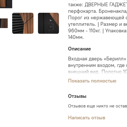
также: ДВЕРНЫЕ ГАДЖЕТ
перфокарта. Броненакла
Порог из нержавеющей ст
утеплитель. | Размер и 
960мм - 110кг. | Упаковк
140мм.
Описание
Входная дверь «Берилл» 
внутренним входом, где
внешний вид. Полотно 10
утеплитель помогают сох
Показать полностью
взломостойкости отвечае
многоэтапный производс
Отзывы
зафиксированы в официа
основа для дома, рассчи
Отзывов еще никто не оста
подробности и подберит
Написать отзыв