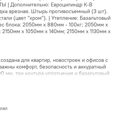
Ы | Дополнительно: Евроцилиндр К-В
дка врезная. Штырь противосъемный (3 шт).
али (цвет "хром"). | Утепление: Базальтовый
вес блока: 2050мм х 880мм - 100кг; 2050мм х
а: 2150мм х 1050мм х 140мм; 2150мм х 1130мм х
создана для квартир, новостроек и офисов с
 важны комфорт, безопасность и аккуратный
0 мм, три контура уплотнения и базальтовый
ранять тепло и тишину, а 4 класс
т за спокойствие. Каждая дверь проходит
твенный контроль, результаты которого
льном сертификате качества. Это надежная
танная на долгие годы службы. Узнайте
влял
е подходящий вариант для вашего интерьера.