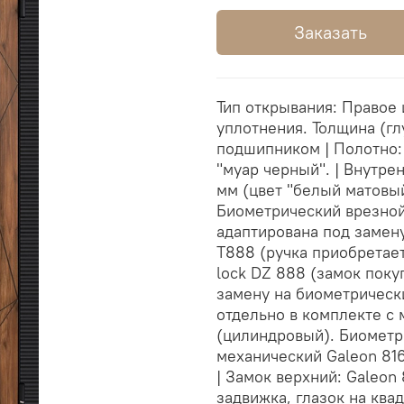
Заказать
Тип открывания: Правое и
уплотнения. Толщина (глу
подшипником | Полотно:
"муар черный". | Внутр
мм (цвет "белый матовый
Биометрический врезной 
адаптирована под замен
T888 (ручка приобретае
lock DZ 888 (замок поку
замену на биометрически
отдельно в комплекте с
(цилиндровый). Биометр
механический Galeon 81
| Замок верхний: Galeon 
задвижка, глазок на ква