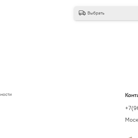
Выбрать
ьности
Конт
+7(9
Моск