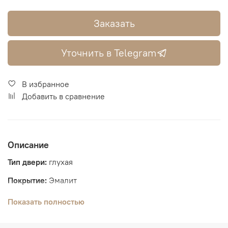
Заказать
Уточнить в Telegram
В избранное
Добавить в сравнение
Описание
Тип двери:
глухая
Покрытие:
Эмалит
Толщина полотна:
44 мм
Показать полностью
Размеры:
2000*600, 2000*700, 2000*800, 2000*900