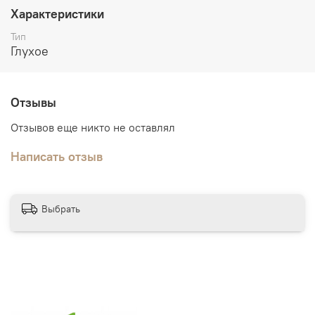
Упаковка:
пенопласт, полиэтилен
Характеристики
Дополнительно:
погонажные изделия в тон дверного
Тип
полотна
Глухое
Отзывы
Отзывов еще никто не оставлял
Написать отзыв
Выбрать