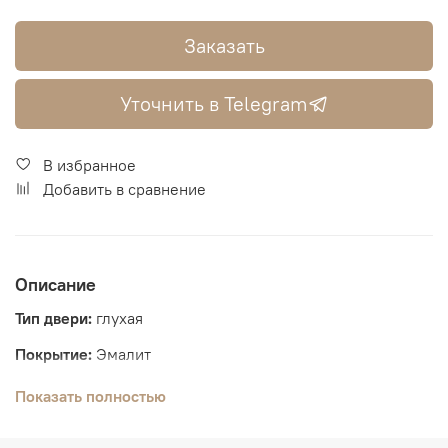
Заказать
Уточнить в Telegram
В избранное
Добавить в сравнение
Описание
Тип двери:
глухая
Покрытие:
Эмалит
Толщина полотна:
44 мм
Показать полностью
Размеры:
2000*600, 2000*700, 2000*800, 2000*900