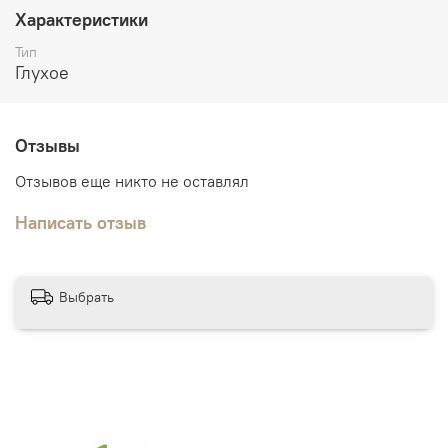
Упаковка:
пенопласт, полиэтилен
Характеристики
Дополнительно:
погонажные изделия в тон дверного
Тип
полотна
Глухое
Отзывы
Отзывов еще никто не оставлял
Написать отзыв
Выбрать