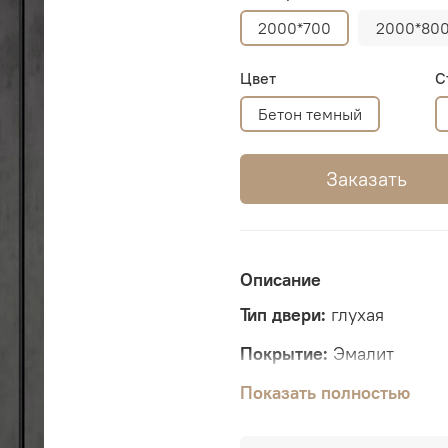
2000*700
2000*80
Цвет
С
Бетон темный
Заказать
Описание
Тип двери:
глухая
Покрытие:
Эмалит
Толщина полотна:
Показать полностью
44 мм
Размеры:
2000*600, 200