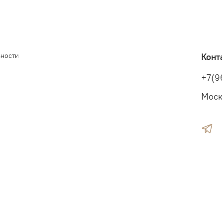
ьности
Конт
+7(9
Моск