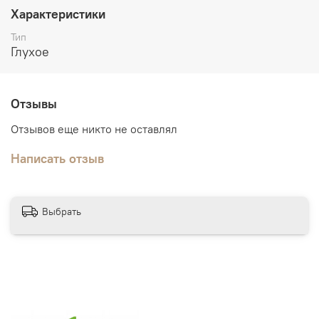
Упаковка:
пенопласт, полиэтилен
Характеристики
Дополнительно:
погонажные изделия в тон дверного
Тип
полотна
Глухое
Отзывы
Отзывов еще никто не оставлял
Написать отзыв
Выбрать