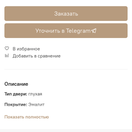
Заказать
Уточнить в Telegram
В избранное
Добавить в сравнение
Описание
Тип двери:
глухая
Покрытие:
Эмалит
Толщина полотна:
44 мм
Показать полностью
Размеры:
2000*600, 2000*700, 2000*800, 2000*900