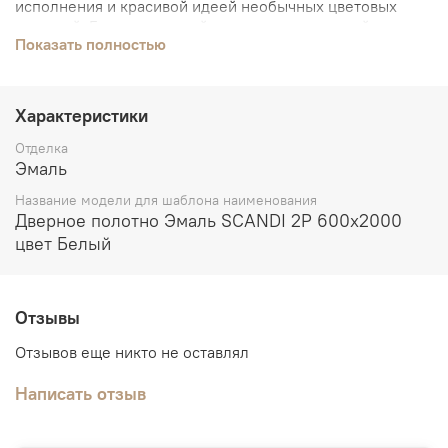
исполнения и красивой идеей необычных цветовых
решений. Геометрический рисунок, полученный
Показать полностью
методом глубокой фрезеровки на полотне, и гладкая
эмаль нежных оттенков дают возможность по-новому
взглянуть на традиционную классику, а современные
модели сделать максимально трендовыми и
Характеристики
актуальными. Тема оригинального цвета продолжена и
в линейке остекленных моделей - к полотну любого
Отделка
тона можно подобрать соответствующее стекло.
Эмаль
Название модели для шаблона наименования
Дверное полотно Эмаль SCANDI 2P 600х2000
цвет Белый
Отзывы
Отзывов еще никто не оставлял
Написать отзыв