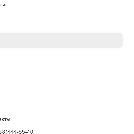
влял
акты
68)444-65-40