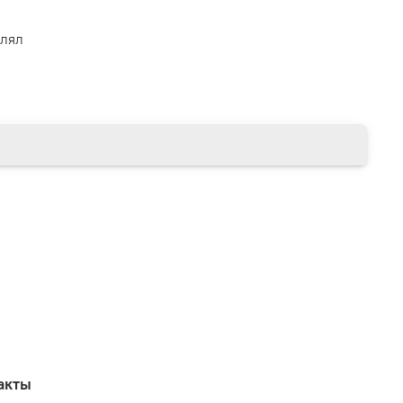
влял
акты