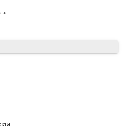
влял
акты