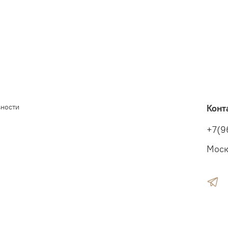
ьности
Конт
+7(9
Моск