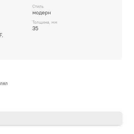
Стиль
модерн
Толщина, мм
35
F.
влял