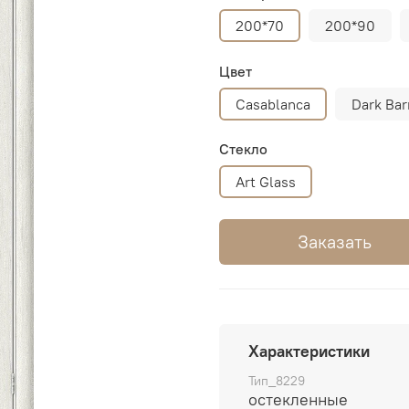
200*70
200*90
Цвет
Casablanca
Dark Ba
Стекло
Art Glass
Заказать
Характеристики
Тип_8229
остекленные