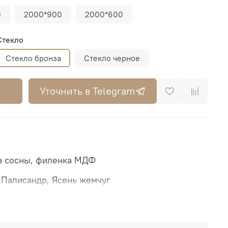
0
2000*900
2000*600
Стекло
Стекло бронза
Стекло черное
Уточнить в Telegram
в сосны, филенка МДФ
Палисандр, Ясень жемчуг
атированное (светлое или бронза)
лотен:
2000х600, 700, 800, 900мм (на складе)