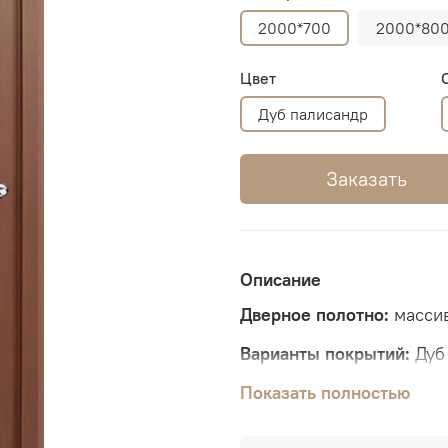
2000*700
2000*80
Цвет
Дуб палисандр
Заказать
Описание
Дверное полотно:
масси
Варианты покрытий:
Дуб 
Стекло:
Показать полностью
двухстороннее м
Размеры стандартных по