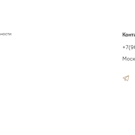
ьности
Конт
+7(9
Моск