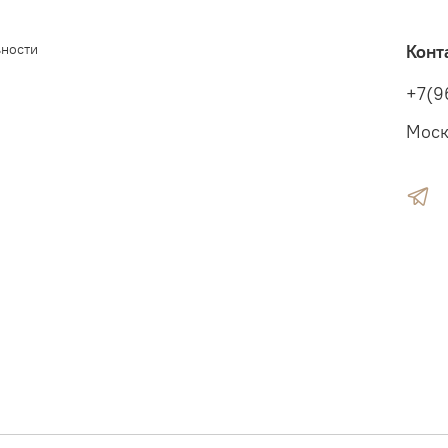
ьности
Конт
+7(9
Моск