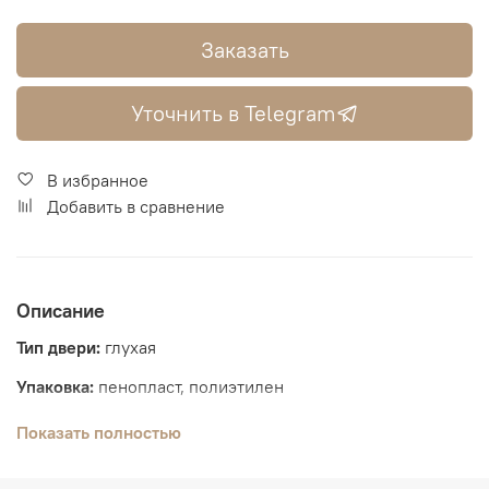
Заказать
Уточнить в Telegram
В избранное
Добавить в сравнение
Описание
Тип двери:
глухая
Упаковка:
пенопласт, полиэтилен
Толщина полотна:
35 мм
Показать полностью
Вид отделки:
высокотехнологичное декоративное 3D-
покрытие