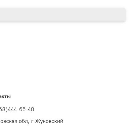
акты
68)444-65-40
овская обл, г Жуковский