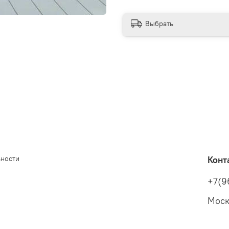
Выбрать
ьности
Конт
+7(9
Моск