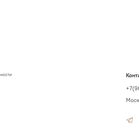
ьности
Конт
+7(9
Моск